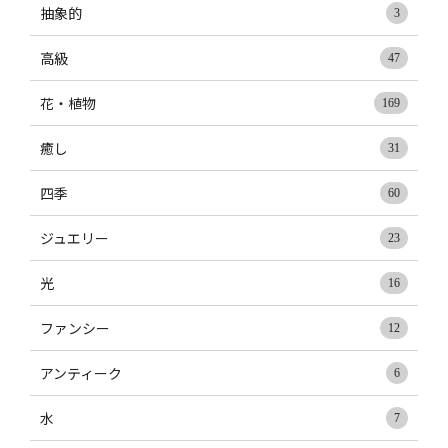
抽象的
3
高級
47
花・植物
169
癒し
31
四季
60
ジュエリー
23
光
16
ファンシー
12
アンティーク
6
水
7