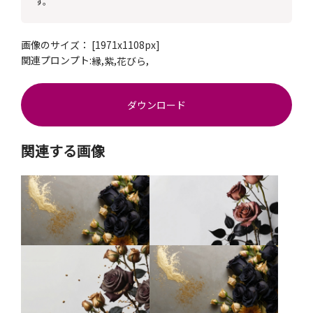
す。
画像のサイズ： [1971x1108px]
関連プロンプト:
,
,
,
縁
紫
花びら
ダウンロード
関連する画像