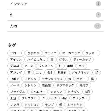
インテリア
4
和
7
人物
17
タグ
ビロード
ひまわり
フェミニ
オーガニック
クッキー
アイリス
ハイビスカス
夏
グラス
ティーカップ
文房具
ビーズ
ジャスミン
紅
葉脈
甲虫
アジサイ
蕾
ユリ
6月
魅惑的
ダイナミック
星
リボン
マゼンタ
ラナンキュラス
黄
ポピー
黒
ノード
シトリン
高級感
ドラマチック
幾何学
ブライダル
ジュエリー
カメリア
ヒナギク
5月
王冠
クリスタル
クラシック
4月
グリッター
レンガ
クッション
ランプ
蝶
シャクヤク
イヤリング
茶
水彩画
拡散光
琥珀色
青