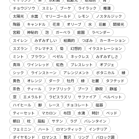
チョウジソウ
スミレ
ブーケ
ライラック
睡蓮
太陽光
水面
マリーゴールド
レモン
ノスタルジック
陶器
キャンドル
花束
オリーブ
水
荘厳
間接光
宮殿
神秘的
泡
ガーベラ
庭園
ラベンダー
スイレン
みずみずしい
絵画的
つぼみ
カーネーション
スズラン
クレマチス
菊
幻想的
イラストレーション
ミント
ブラウン
ベゼル
ネックレス
みずみずしさ
真珠
ワインレッド
虹色
ブレスレット
オブジェ
シック
ラインストーン
アレンジメント
ボタニカル
縁
黄色
オレンジ
ダーク
牡丹
緑
壮麗
タフテッド
茶色
ティール
ファブリック
プーフ
静寂
静謐
窓
エメラルド
ラピスラズリ
サファイア
ベルベット
ハイヒール
脚
レース
チョコレート
磁器
ティーセット
マカロン
布団
水滴
時計
ベッド
朝日
枕
風船
サテン
ラグ
バレンタイン
フェミニン
ハート
ロマンティック
インテリア
ダイヤモンド
ロマンス
贅沢
リング
バロック調