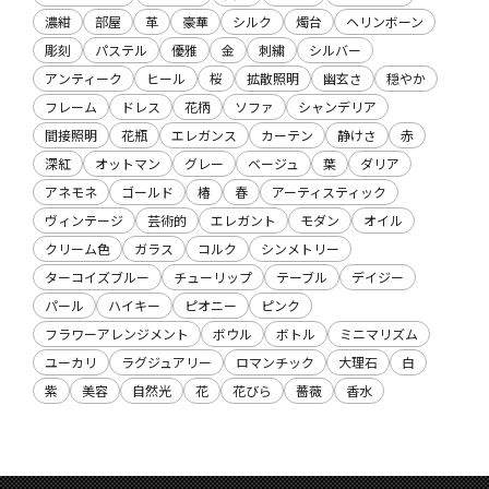
濃紺
部屋
革
豪華
シルク
燭台
ヘリンボーン
彫刻
パステル
優雅
金
刺繍
シルバー
アンティーク
ヒール
桜
拡散照明
幽玄さ
穏やか
フレーム
ドレス
花柄
ソファ
シャンデリア
間接照明
花瓶
エレガンス
カーテン
静けさ
赤
深紅
オットマン
グレー
ベージュ
葉
ダリア
アネモネ
ゴールド
椿
春
アーティスティック
ヴィンテージ
芸術的
エレガント
モダン
オイル
クリーム色
ガラス
コルク
シンメトリー
ターコイズブルー
チューリップ
テーブル
デイジー
パール
ハイキー
ピオニー
ピンク
フラワーアレンジメント
ボウル
ボトル
ミニマリズム
ユーカリ
ラグジュアリー
ロマンチック
大理石
白
紫
美容
自然光
花
花びら
薔薇
香水