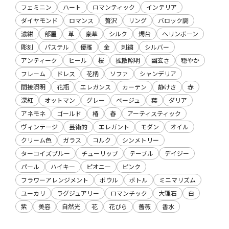
フェミニン
ハート
ロマンティック
インテリア
ダイヤモンド
ロマンス
贅沢
リング
バロック調
濃紺
部屋
革
豪華
シルク
燭台
ヘリンボーン
彫刻
パステル
優雅
金
刺繍
シルバー
アンティーク
ヒール
桜
拡散照明
幽玄さ
穏やか
フレーム
ドレス
花柄
ソファ
シャンデリア
間接照明
花瓶
エレガンス
カーテン
静けさ
赤
深紅
オットマン
グレー
ベージュ
葉
ダリア
アネモネ
ゴールド
椿
春
アーティスティック
ヴィンテージ
芸術的
エレガント
モダン
オイル
クリーム色
ガラス
コルク
シンメトリー
ターコイズブルー
チューリップ
テーブル
デイジー
パール
ハイキー
ピオニー
ピンク
フラワーアレンジメント
ボウル
ボトル
ミニマリズム
ユーカリ
ラグジュアリー
ロマンチック
大理石
白
紫
美容
自然光
花
花びら
薔薇
香水