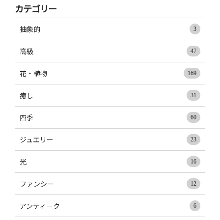
カテゴリー
抽象的
3
高級
47
花・植物
169
癒し
31
四季
60
ジュエリー
23
光
16
ファンシー
12
アンティーク
6