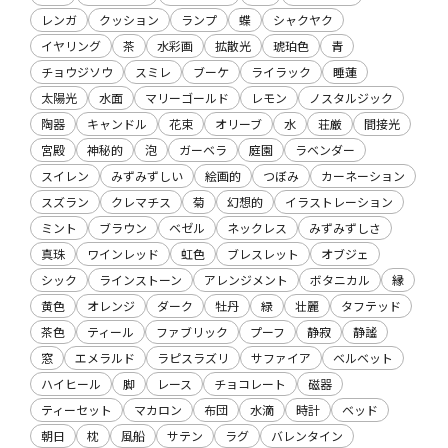
レンガ
クッション
ランプ
蝶
シャクヤク
イヤリング
茶
水彩画
拡散光
琥珀色
青
チョウジソウ
スミレ
ブーケ
ライラック
睡蓮
太陽光
水面
マリーゴールド
レモン
ノスタルジック
陶器
キャンドル
花束
オリーブ
水
荘厳
間接光
宮殿
神秘的
泡
ガーベラ
庭園
ラベンダー
スイレン
みずみずしい
絵画的
つぼみ
カーネーション
スズラン
クレマチス
菊
幻想的
イラストレーション
ミント
ブラウン
ベゼル
ネックレス
みずみずしさ
真珠
ワインレッド
虹色
ブレスレット
オブジェ
シック
ラインストーン
アレンジメント
ボタニカル
縁
黄色
オレンジ
ダーク
牡丹
緑
壮麗
タフテッド
茶色
ティール
ファブリック
プーフ
静寂
静謐
窓
エメラルド
ラピスラズリ
サファイア
ベルベット
ハイヒール
脚
レース
チョコレート
磁器
ティーセット
マカロン
布団
水滴
時計
ベッド
朝日
枕
風船
サテン
ラグ
バレンタイン