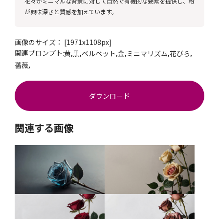
花々がミニマルな背景に対して自然で有機的な要素を提供し、粉
が興味深さと質感を加えています。
画像のサイズ： [1971x1108px]
関連プロンプト:
,
,
,
,
,
,
黄
黒
ベルベット
金
ミニマリズム
花びら
,
薔薇
ダウンロード
関連する画像