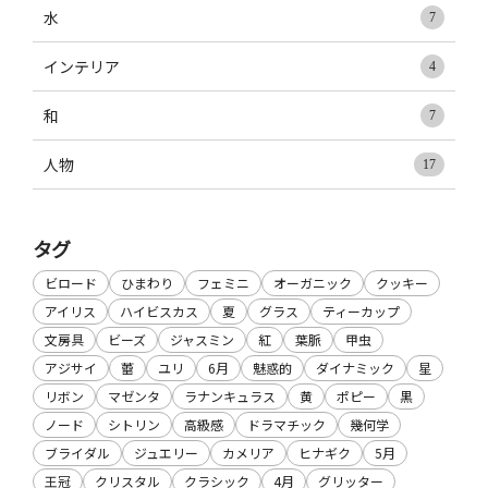
水
7
インテリア
4
和
7
人物
17
タグ
ビロード
ひまわり
フェミニ
オーガニック
クッキー
アイリス
ハイビスカス
夏
グラス
ティーカップ
文房具
ビーズ
ジャスミン
紅
葉脈
甲虫
アジサイ
蕾
ユリ
6月
魅惑的
ダイナミック
星
リボン
マゼンタ
ラナンキュラス
黄
ポピー
黒
ノード
シトリン
高級感
ドラマチック
幾何学
ブライダル
ジュエリー
カメリア
ヒナギク
5月
王冠
クリスタル
クラシック
4月
グリッター