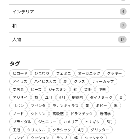
インテリア
4
和
7
人物
17
タグ
ビロード
ひまわり
フェミニ
オーガニック
クッキー
アイリス
ハイビスカス
夏
グラス
ティーカップ
文房具
ビーズ
ジャスミン
紅
葉脈
甲虫
アジサイ
蕾
ユリ
6月
魅惑的
ダイナミック
星
リボン
マゼンタ
ラナンキュラス
黄
ポピー
黒
ノード
シトリン
高級感
ドラマチック
幾何学
ブライダル
ジュエリー
カメリア
ヒナギク
5月
王冠
クリスタル
クラシック
4月
グリッター
レンガ
クッション
ランプ
蝶
シャクヤク