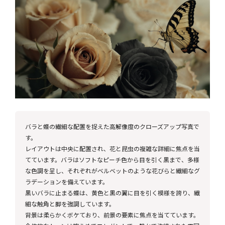
バラと蝶の繊細な配置を捉えた高解像度のクローズアップ写真で
す。
レイアウトは中央に配置され、花と昆虫の複雑な詳細に焦点を当
てています。バラはソフトなピーチ色から目を引く黒まで、多様
な色調を呈し、それぞれがベルベットのような花びらと繊細なグ
ラデーションを備えています。
黒いバラに止まる蝶は、黄色と黒の翼に目を引く模様を誇り、繊
細な触角と脚を強調しています。
背景は柔らかくボケており、前景の要素に焦点を当てています。