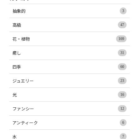
抽象的
3
高級
47
花・植物
169
癒し
31
四季
60
ジュエリー
23
光
16
ファンシー
12
アンティーク
6
水
7