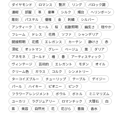
ダイヤモンド
ロマンス
贅沢
リング
バロック調
濃紺
部屋
革
豪華
シルク
燭台
ヘリンボーン
彫刻
パステル
優雅
金
刺繍
シルバー
アンティーク
ヒール
桜
拡散照明
幽玄さ
穏やか
フレーム
ドレス
花柄
ソファ
シャンデリア
間接照明
花瓶
エレガンス
カーテン
静けさ
赤
深紅
オットマン
グレー
ベージュ
葉
ダリア
アネモネ
ゴールド
椿
春
アーティスティック
ヴィンテージ
芸術的
エレガント
モダン
オイル
クリーム色
ガラス
コルク
シンメトリー
ターコイズブルー
チューリップ
テーブル
デイジー
パール
ハイキー
ピオニー
ピンク
フラワーアレンジメント
ボウル
ボトル
ミニマリズム
ユーカリ
ラグジュアリー
ロマンチック
大理石
白
紫
美容
自然光
花
花びら
薔薇
香水