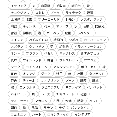
イヤリング
茶
水彩画
拡散光
琥珀色
青
チョウジソウ
スミレ
ブーケ
ライラック
睡蓮
太陽光
水面
マリーゴールド
レモン
ノスタルジック
陶器
キャンドル
花束
オリーブ
水
荘厳
間接光
宮殿
神秘的
泡
ガーベラ
庭園
ラベンダー
スイレン
みずみずしい
絵画的
つぼみ
カーネーション
スズラン
クレマチス
菊
幻想的
イラストレーション
ミント
ブラウン
ベゼル
ネックレス
みずみずしさ
真珠
ワインレッド
虹色
ブレスレット
オブジェ
シック
ラインストーン
アレンジメント
ボタニカル
縁
黄色
オレンジ
ダーク
牡丹
緑
壮麗
タフテッド
茶色
ティール
ファブリック
プーフ
静寂
静謐
窓
エメラルド
ラピスラズリ
サファイア
ベルベット
ハイヒール
脚
レース
チョコレート
磁器
ティーセット
マカロン
布団
水滴
時計
ベッド
朝日
枕
風船
サテン
ラグ
バレンタイン
フェミニン
ハート
ロマンティック
インテリア