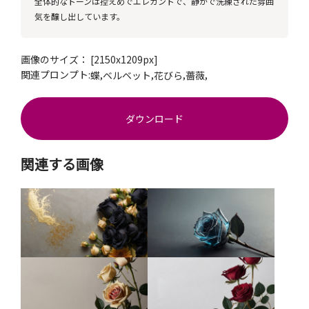
全体的なトーンは控えめでエレガントで、静かで洗練された雰囲
気を醸し出しています。
画像のサイズ： [2150x1209px]
関連プロンプト:
,
,
,
,
蝶
ベルベット
花びら
薔薇
ダウンロード
関連する画像