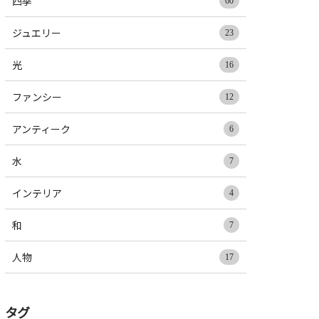
四季
60
ジュエリー
23
光
16
ファンシー
12
アンティーク
6
水
7
インテリア
4
和
7
人物
17
タグ