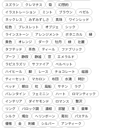
スズラン
クレマチス
菊
幻想的
イラストレーション
ミント
ブラウン
ベゼル
ネックレス
みずみずしさ
真珠
ワインレッド
虹色
ブレスレット
オブジェ
シック
ラインストーン
アレンジメント
ボタニカル
縁
黄色
オレンジ
ダーク
牡丹
緑
壮麗
タフテッド
茶色
ティール
ファブリック
プーフ
静寂
静謐
窓
エメラルド
ラピスラズリ
サファイア
ベルベット
ハイヒール
脚
レース
チョコレート
磁器
ティーセット
マカロン
布団
水滴
時計
ベッド
朝日
枕
風船
サテン
ラグ
バレンタイン
フェミニン
ハート
ロマンティック
インテリア
ダイヤモンド
ロマンス
贅沢
リング
バロック調
濃紺
部屋
革
豪華
シルク
燭台
ヘリンボーン
彫刻
パステル
優雅
金
刺繍
シルバー
アンティーク