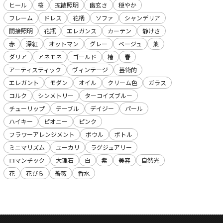
ヒール
桜
拡散照明
幽玄さ
穏やか
フレーム
ドレス
花柄
ソファ
シャンデリア
間接照明
花瓶
エレガンス
カーテン
静けさ
赤
深紅
オットマン
グレー
ベージュ
葉
ダリア
アネモネ
ゴールド
椿
春
アーティスティック
ヴィンテージ
芸術的
エレガント
モダン
オイル
クリーム色
ガラス
コルク
シンメトリー
ターコイズブルー
チューリップ
テーブル
デイジー
パール
ハイキー
ピオニー
ピンク
フラワーアレンジメント
ボウル
ボトル
ミニマリズム
ユーカリ
ラグジュアリー
ロマンチック
大理石
白
紫
美容
自然光
花
花びら
薔薇
香水