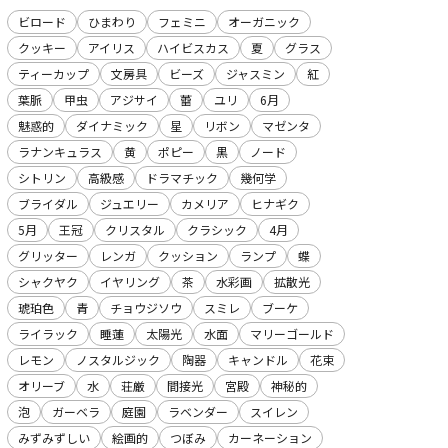
ビロード
ひまわり
フェミニ
オーガニック
クッキー
アイリス
ハイビスカス
夏
グラス
ティーカップ
文房具
ビーズ
ジャスミン
紅
葉脈
甲虫
アジサイ
蕾
ユリ
6月
魅惑的
ダイナミック
星
リボン
マゼンタ
ラナンキュラス
黄
ポピー
黒
ノード
シトリン
高級感
ドラマチック
幾何学
ブライダル
ジュエリー
カメリア
ヒナギク
5月
王冠
クリスタル
クラシック
4月
グリッター
レンガ
クッション
ランプ
蝶
シャクヤク
イヤリング
茶
水彩画
拡散光
琥珀色
青
チョウジソウ
スミレ
ブーケ
ライラック
睡蓮
太陽光
水面
マリーゴールド
レモン
ノスタルジック
陶器
キャンドル
花束
オリーブ
水
荘厳
間接光
宮殿
神秘的
泡
ガーベラ
庭園
ラベンダー
スイレン
みずみずしい
絵画的
つぼみ
カーネーション