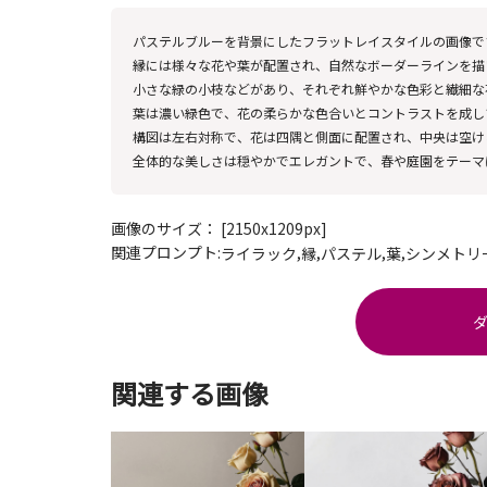
パステルブルーを背景にしたフラットレイスタイルの画像で
縁には様々な花や葉が配置され、自然なボーダーラインを描
小さな緑の小枝などがあり、それぞれ鮮やかな色彩と繊細な
葉は濃い緑色で、花の柔らかな色合いとコントラストを成し
構図は左右対称で、花は四隅と側面に配置され、中央は空け
全体的な美しさは穏やかでエレガントで、春や庭園をテーマ
画像のサイズ： [2150x1209px]
関連プロンプト:
,
,
,
,
ライラック
縁
パステル
葉
シンメトリ
関連する画像