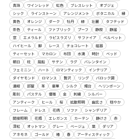
真珠
ワインレッド
虹色
ブレスレット
オブジェ
シック
ラインストーン
アレンジメント
ボタニカル
縁
黄色
オレンジ
ダーク
牡丹
緑
壮麗
タフテッド
茶色
ティール
ファブリック
プーフ
静寂
静謐
窓
エメラルド
ラピスラズリ
サファイア
ベルベット
ハイヒール
脚
レース
チョコレート
磁器
ティーセット
マカロン
布団
水滴
時計
ベッド
朝日
枕
風船
サテン
ラグ
バレンタイン
フェミニン
ハート
ロマンティック
インテリア
ダイヤモンド
ロマンス
贅沢
リング
バロック調
濃紺
部屋
革
豪華
シルク
燭台
ヘリンボーン
彫刻
パステル
優雅
金
刺繍
シルバー
アンティーク
ヒール
桜
拡散照明
幽玄さ
穏やか
フレーム
ドレス
花柄
ソファ
シャンデリア
間接照明
花瓶
エレガンス
カーテン
静けさ
赤
深紅
オットマン
グレー
ベージュ
葉
ダリア
アネモネ
ゴールド
椿
春
アーティスティック