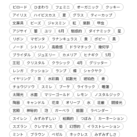
ビロード
ひまわり
フェミニ
オーガニック
クッキー
アイリス
ハイビスカス
夏
グラス
ティーカップ
文房具
ビーズ
ジャスミン
紅
葉脈
甲虫
アジサイ
蕾
ユリ
6月
魅惑的
ダイナミック
星
リボン
マゼンタ
ラナンキュラス
黄
ポピー
黒
ノード
シトリン
高級感
ドラマチック
幾何学
ブライダル
ジュエリー
カメリア
ヒナギク
5月
王冠
クリスタル
クラシック
4月
グリッター
レンガ
クッション
ランプ
蝶
シャクヤク
イヤリング
茶
水彩画
拡散光
琥珀色
青
チョウジソウ
スミレ
ブーケ
ライラック
睡蓮
太陽光
水面
マリーゴールド
レモン
ノスタルジック
陶器
キャンドル
花束
オリーブ
水
荘厳
間接光
宮殿
神秘的
泡
ガーベラ
庭園
ラベンダー
スイレン
みずみずしい
絵画的
つぼみ
カーネーション
スズラン
クレマチス
菊
幻想的
イラストレーション
ミント
ブラウン
ベゼル
ネックレス
みずみずしさ