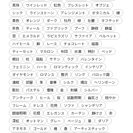
真珠
ワインレッド
虹色
ブレスレット
オブジェ
シック
ラインストーン
アレンジメント
ボタニカル
縁
黄色
オレンジ
ダーク
牡丹
緑
壮麗
タフテッド
茶色
ティール
ファブリック
プーフ
静寂
静謐
窓
エメラルド
ラピスラズリ
サファイア
ベルベット
ハイヒール
脚
レース
チョコレート
磁器
ティーセット
マカロン
布団
水滴
時計
ベッド
朝日
枕
風船
サテン
ラグ
バレンタイン
フェミニン
ハート
ロマンティック
インテリア
ダイヤモンド
ロマンス
贅沢
リング
バロック調
濃紺
部屋
革
豪華
シルク
燭台
ヘリンボーン
彫刻
パステル
優雅
金
刺繍
シルバー
アンティーク
ヒール
桜
拡散照明
幽玄さ
穏やか
フレーム
ドレス
花柄
ソファ
シャンデリア
間接照明
花瓶
エレガンス
カーテン
静けさ
赤
深紅
オットマン
グレー
ベージュ
葉
ダリア
アネモネ
ゴールド
椿
春
アーティスティック