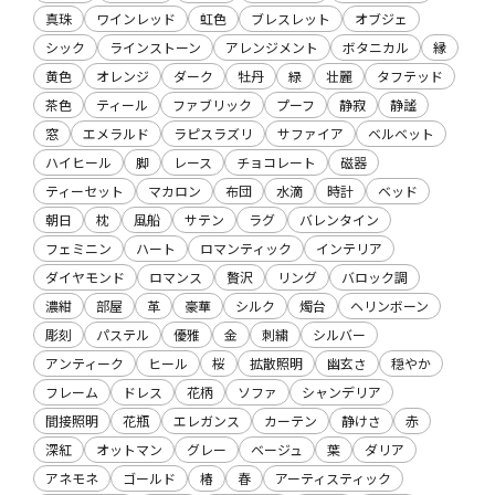
真珠
ワインレッド
虹色
ブレスレット
オブジェ
シック
ラインストーン
アレンジメント
ボタニカル
縁
黄色
オレンジ
ダーク
牡丹
緑
壮麗
タフテッド
茶色
ティール
ファブリック
プーフ
静寂
静謐
窓
エメラルド
ラピスラズリ
サファイア
ベルベット
ハイヒール
脚
レース
チョコレート
磁器
ティーセット
マカロン
布団
水滴
時計
ベッド
朝日
枕
風船
サテン
ラグ
バレンタイン
フェミニン
ハート
ロマンティック
インテリア
ダイヤモンド
ロマンス
贅沢
リング
バロック調
濃紺
部屋
革
豪華
シルク
燭台
ヘリンボーン
彫刻
パステル
優雅
金
刺繍
シルバー
アンティーク
ヒール
桜
拡散照明
幽玄さ
穏やか
フレーム
ドレス
花柄
ソファ
シャンデリア
間接照明
花瓶
エレガンス
カーテン
静けさ
赤
深紅
オットマン
グレー
ベージュ
葉
ダリア
アネモネ
ゴールド
椿
春
アーティスティック