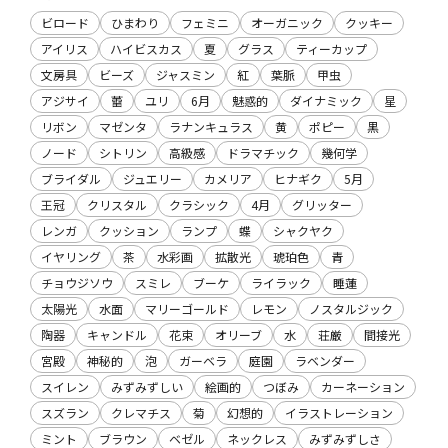
ビロード
ひまわり
フェミニ
オーガニック
クッキー
アイリス
ハイビスカス
夏
グラス
ティーカップ
文房具
ビーズ
ジャスミン
紅
葉脈
甲虫
アジサイ
蕾
ユリ
6月
魅惑的
ダイナミック
星
リボン
マゼンタ
ラナンキュラス
黄
ポピー
黒
ノード
シトリン
高級感
ドラマチック
幾何学
ブライダル
ジュエリー
カメリア
ヒナギク
5月
王冠
クリスタル
クラシック
4月
グリッター
レンガ
クッション
ランプ
蝶
シャクヤク
イヤリング
茶
水彩画
拡散光
琥珀色
青
チョウジソウ
スミレ
ブーケ
ライラック
睡蓮
太陽光
水面
マリーゴールド
レモン
ノスタルジック
陶器
キャンドル
花束
オリーブ
水
荘厳
間接光
宮殿
神秘的
泡
ガーベラ
庭園
ラベンダー
スイレン
みずみずしい
絵画的
つぼみ
カーネーション
スズラン
クレマチス
菊
幻想的
イラストレーション
ミント
ブラウン
ベゼル
ネックレス
みずみずしさ