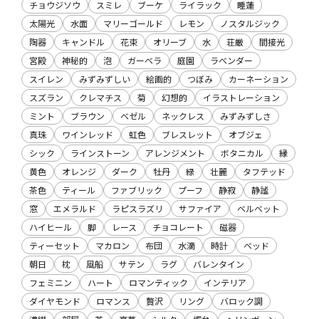
チョウジソウ
スミレ
ブーケ
ライラック
睡蓮
太陽光
水面
マリーゴールド
レモン
ノスタルジック
陶器
キャンドル
花束
オリーブ
水
荘厳
間接光
宮殿
神秘的
泡
ガーベラ
庭園
ラベンダー
スイレン
みずみずしい
絵画的
つぼみ
カーネーション
スズラン
クレマチス
菊
幻想的
イラストレーション
ミント
ブラウン
ベゼル
ネックレス
みずみずしさ
真珠
ワインレッド
虹色
ブレスレット
オブジェ
シック
ラインストーン
アレンジメント
ボタニカル
縁
黄色
オレンジ
ダーク
牡丹
緑
壮麗
タフテッド
茶色
ティール
ファブリック
プーフ
静寂
静謐
窓
エメラルド
ラピスラズリ
サファイア
ベルベット
ハイヒール
脚
レース
チョコレート
磁器
ティーセット
マカロン
布団
水滴
時計
ベッド
朝日
枕
風船
サテン
ラグ
バレンタイン
フェミニン
ハート
ロマンティック
インテリア
ダイヤモンド
ロマンス
贅沢
リング
バロック調