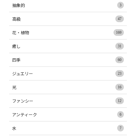
抽象的
3
高級
47
花・植物
169
癒し
31
四季
60
ジュエリー
23
光
16
ファンシー
12
アンティーク
6
水
7