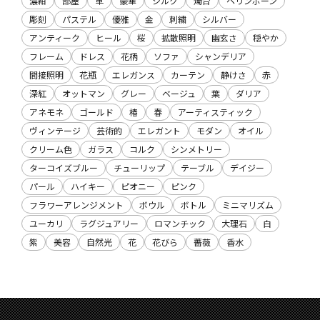
濃紺
部屋
革
豪華
シルク
燭台
ヘリンボーン
彫刻
パステル
優雅
金
刺繍
シルバー
アンティーク
ヒール
桜
拡散照明
幽玄さ
穏やか
フレーム
ドレス
花柄
ソファ
シャンデリア
間接照明
花瓶
エレガンス
カーテン
静けさ
赤
深紅
オットマン
グレー
ベージュ
葉
ダリア
アネモネ
ゴールド
椿
春
アーティスティック
ヴィンテージ
芸術的
エレガント
モダン
オイル
クリーム色
ガラス
コルク
シンメトリー
ターコイズブルー
チューリップ
テーブル
デイジー
パール
ハイキー
ピオニー
ピンク
フラワーアレンジメント
ボウル
ボトル
ミニマリズム
ユーカリ
ラグジュアリー
ロマンチック
大理石
白
紫
美容
自然光
花
花びら
薔薇
香水