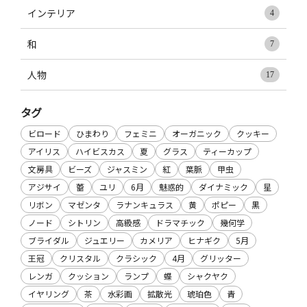
インテリア
4
和
7
人物
17
タグ
ビロード
ひまわり
フェミニ
オーガニック
クッキー
アイリス
ハイビスカス
夏
グラス
ティーカップ
文房具
ビーズ
ジャスミン
紅
葉脈
甲虫
アジサイ
蕾
ユリ
6月
魅惑的
ダイナミック
星
リボン
マゼンタ
ラナンキュラス
黄
ポピー
黒
ノード
シトリン
高級感
ドラマチック
幾何学
ブライダル
ジュエリー
カメリア
ヒナギク
5月
王冠
クリスタル
クラシック
4月
グリッター
レンガ
クッション
ランプ
蝶
シャクヤク
イヤリング
茶
水彩画
拡散光
琥珀色
青