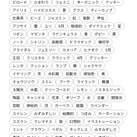
ビロード
ひまわり
フェミニ
オーガニック
クッキー
アイリス
ハイビスカス
夏
グラス
ティーカップ
文房具
ビーズ
ジャスミン
紅
葉脈
甲虫
アジサイ
蕾
ユリ
6月
魅惑的
ダイナミック
星
リボン
マゼンタ
ラナンキュラス
黄
ポピー
黒
ノード
シトリン
高級感
ドラマチック
幾何学
ブライダル
ジュエリー
カメリア
ヒナギク
5月
王冠
クリスタル
クラシック
4月
グリッター
レンガ
クッション
ランプ
蝶
シャクヤク
イヤリング
茶
水彩画
拡散光
琥珀色
青
チョウジソウ
スミレ
ブーケ
ライラック
睡蓮
太陽光
水面
マリーゴールド
レモン
ノスタルジック
陶器
キャンドル
花束
オリーブ
水
荘厳
間接光
宮殿
神秘的
泡
ガーベラ
庭園
ラベンダー
スイレン
みずみずしい
絵画的
つぼみ
カーネーション
スズラン
クレマチス
菊
幻想的
イラストレーション
ミント
ブラウン
ベゼル
ネックレス
みずみずしさ