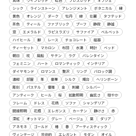
真珠
ワインレッド
虹色
ブレスレット
オブジェ
シック
ラインストーン
アレンジメント
ボタニカル
縁
黄色
オレンジ
ダーク
牡丹
緑
壮麗
タフテッド
茶色
ティール
ファブリック
プーフ
静寂
静謐
窓
エメラルド
ラピスラズリ
サファイア
ベルベット
ハイヒール
脚
レース
チョコレート
磁器
ティーセット
マカロン
布団
水滴
時計
ベッド
朝日
枕
風船
サテン
ラグ
バレンタイン
フェミニン
ハート
ロマンティック
インテリア
ダイヤモンド
ロマンス
贅沢
リング
バロック調
濃紺
部屋
革
豪華
シルク
燭台
ヘリンボーン
彫刻
パステル
優雅
金
刺繍
シルバー
アンティーク
ヒール
桜
拡散照明
幽玄さ
穏やか
フレーム
ドレス
花柄
ソファ
シャンデリア
間接照明
花瓶
エレガンス
カーテン
静けさ
赤
深紅
オットマン
グレー
ベージュ
葉
ダリア
アネモネ
ゴールド
椿
春
アーティスティック
ヴィンテージ
芸術的
エレガント
モダン
オイル