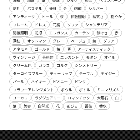
濃紺
部屋
革
豪華
シルク
燭台
ヘリンボーン
彫刻
パステル
優雅
金
刺繍
シルバー
アンティーク
ヒール
桜
拡散照明
幽玄さ
穏やか
フレーム
ドレス
花柄
ソファ
シャンデリア
間接照明
花瓶
エレガンス
カーテン
静けさ
赤
深紅
オットマン
グレー
ベージュ
葉
ダリア
アネモネ
ゴールド
椿
春
アーティスティック
ヴィンテージ
芸術的
エレガント
モダン
オイル
クリーム色
ガラス
コルク
シンメトリー
ターコイズブルー
チューリップ
テーブル
デイジー
パール
ハイキー
ピオニー
ピンク
フラワーアレンジメント
ボウル
ボトル
ミニマリズム
ユーカリ
ラグジュアリー
ロマンチック
大理石
白
紫
美容
自然光
花
花びら
薔薇
香水