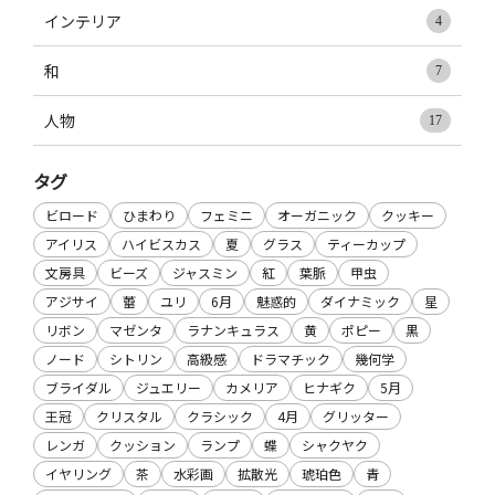
インテリア
4
和
7
人物
17
タグ
ビロード
ひまわり
フェミニ
オーガニック
クッキー
アイリス
ハイビスカス
夏
グラス
ティーカップ
文房具
ビーズ
ジャスミン
紅
葉脈
甲虫
アジサイ
蕾
ユリ
6月
魅惑的
ダイナミック
星
リボン
マゼンタ
ラナンキュラス
黄
ポピー
黒
ノード
シトリン
高級感
ドラマチック
幾何学
ブライダル
ジュエリー
カメリア
ヒナギク
5月
王冠
クリスタル
クラシック
4月
グリッター
レンガ
クッション
ランプ
蝶
シャクヤク
イヤリング
茶
水彩画
拡散光
琥珀色
青