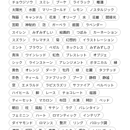
チョウジソウ
スミレ
ブーケ
ライラック
睡蓮
太陽光
水面
マリーゴールド
レモン
ノスタルジック
陶器
キャンドル
花束
オリーブ
水
荘厳
間接光
宮殿
神秘的
泡
ガーベラ
庭園
ラベンダー
スイレン
みずみずしい
絵画的
つぼみ
カーネーション
スズラン
クレマチス
菊
幻想的
イラストレーション
ミント
ブラウン
ベゼル
ネックレス
みずみずしさ
真珠
ワインレッド
虹色
ブレスレット
オブジェ
シック
ラインストーン
アレンジメント
ボタニカル
縁
黄色
オレンジ
ダーク
牡丹
緑
壮麗
タフテッド
茶色
ティール
ファブリック
プーフ
静寂
静謐
窓
エメラルド
ラピスラズリ
サファイア
ベルベット
ハイヒール
脚
レース
チョコレート
磁器
ティーセット
マカロン
布団
水滴
時計
ベッド
朝日
枕
風船
サテン
ラグ
バレンタイン
フェミニン
ハート
ロマンティック
インテリア
ダイヤモンド
ロマンス
贅沢
リング
バロック調