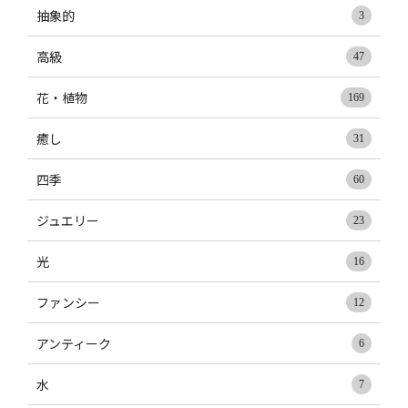
抽象的
3
高級
47
花・植物
169
癒し
31
四季
60
ジュエリー
23
光
16
ファンシー
12
アンティーク
6
水
7